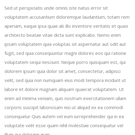
Sed ut perspiciatis unde omnis iste natus error sit
voluptatem accusantium doloremque laudantium, totam rem
aperiam, eaque ipsa quae ab illo inventore veritatis et quasi
architecto beatae vitae dicta sunt explicabo. Nemo enim
ipsam voluptatem quia voluptas sit aspernatur aut odit aut
fugit, sed quia consequuntur magni dolores eos qui ratione
voluptatem sequi nesciunt. Neque porro quisquam est, qui
dolorem ipsum quia dolor sit amet, consectetur, adipisci
velit, sed quia non numquam eius modi tempora incidunt ut
labore et dolore magnam aliquam quaerat voluptatem. Ut
enim ad minima veniam, quis nostrum exercitationem ullam
corporis suscipit laboriosam nisi ut aliquid ex ea commodi
consequatur Quis autem vel eum iurreprehender qui in ea
voluptate velit esse quam nihil molestiae consequatur vel
illum qui dolorem eum